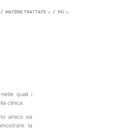
MATERIE TRATTATE
PIÙ
elle quali i
la clinica.
rio amico sia
imostrare la