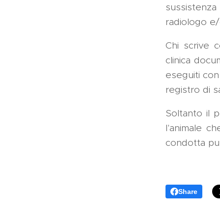
sussistenza
radiologo e/o
Chi scrive c
clinica docu
eseguiti con 
registro di s
Soltanto il 
l'animale c
condotta pun
Share