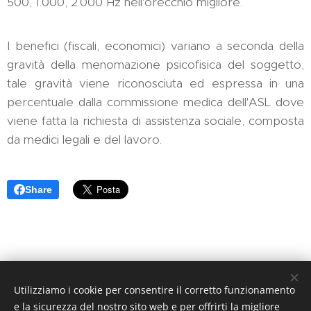
500, 1.000, 2.000 Hz nell'orecchio migliore.
I benefici (fiscali, economici) variano a seconda della
gravità della menomazione psicofisica del soggetto,
tale gravità viene riconosciuta ed espressa in una
percentuale dalla commissione medica dell'ASL dove
viene fatta la richiesta di assistenza sociale, composta
da medici legali e del lavoro.
Share
Studio Legale De Rossi, Ciampino (Rm) Via Genova n. 12 - Tel.
Utilizziamo i cookie per consentire il corretto funzionamento
06-7963449 P.I. 09317381003
e la sicurezza del nostro sito web e per offrirti la migliore