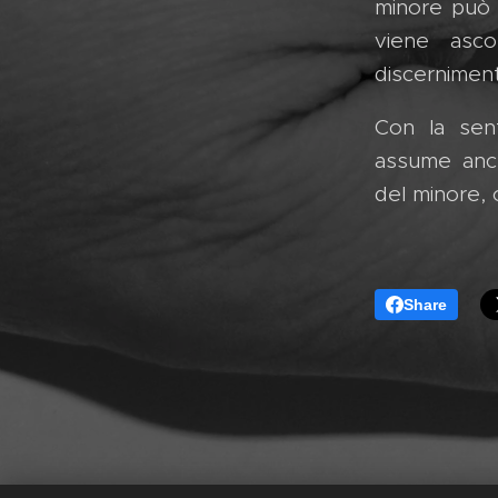
minore può 
viene asco
discernimen
Con la sent
assume anch
del minore, 
Share