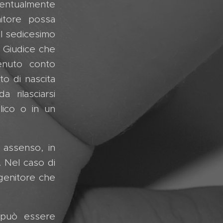
eventualmente
nitore possa
il sedicesimo
l Giudice che
enuto conto
to di nascita
 rilasciarsi
lico o in un
o assenso, in
 Nel caso di
 genitore che
n può essere