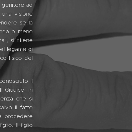
o genitore ad
 una visione
endere se la
sponda o meno
li, si ritiene
del legame di
co-fisico del
onosciuto il
l Giudice, in
tenza che si
lvo il fatto
le procedere
lio. Il figlio