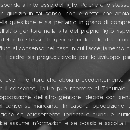
 risponde all'interesse del figlio. Poiché è lo stess
n giudizio in tal senso, non è detto che abbia
ella questione e sia pertanto in grado di compr
l'altro genitore nella vita del proprio figlio ri
 del figlio stesso. In genere, nelle aule dei Tribuna
 rifiuto al consenso nel caso in cui l'accertamento 
on il padre sia pregiudizievole per lo sviluppo psi
o, ove il genitore che abbia precedentemente ric
ia il consenso, l'altro può ricorrere al Tribunale. I
opposizione dell'altro genitore, decide con sen
 al consenso mancante. In caso di opposizione, sa
izione sia palesemente fondata e quindi è inuti
dice assume informazioni e se possibile ascolta il fig