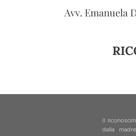
Avv. Emanuela D
RIC
Il riconosci
dalla madr