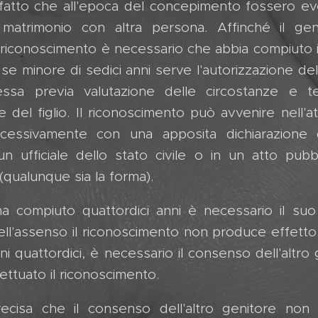
il fatto che all'epoca del concepimento fossero 
n matrimonio con altra persona. Affinché il ge
l riconoscimento è necessario che abbia compiuto 
 se minore di sedici anni serve l'autorizzazione de
essa previa valutazione delle circostanze e t
se del figlio. Il riconoscimento può avvenire nell'at
essivamente con una apposita dichiarazione da
un ufficiale dello stato civile o in un atto pubb
qualunque sia la forma).
 ha compiuto quattordici anni è necessario il su
ll'assenso il riconoscimento non produce effetto.
ni quattordici, è necessario il consenso dell'altro
fettuato il riconoscimento.
recisa che il consenso dell'altro genitore no