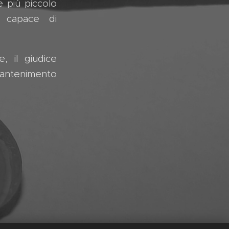
 più piccolo
o capace di
, il giudice
mantenimento