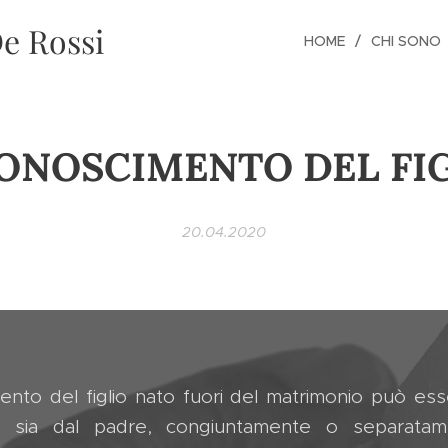
e Rossi
HOME
CHI SONO
ONOSCIMENTO DEL FI
20.04.2020
mento del figlio nato fuori del matrimonio può ess
e sia dal padre, congiuntamente o separata