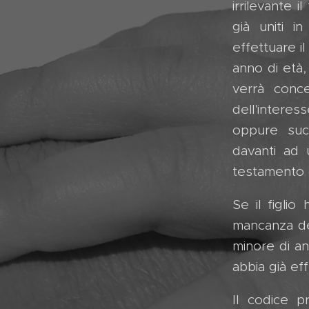
irrilevante 
già uniti i
effettuare i
anno di età,
verrà conc
dell'interes
oppure succ
davanti ad 
testamento (
Se il figlio
mancanza de
minore di an
abbia già ef
Il codice p