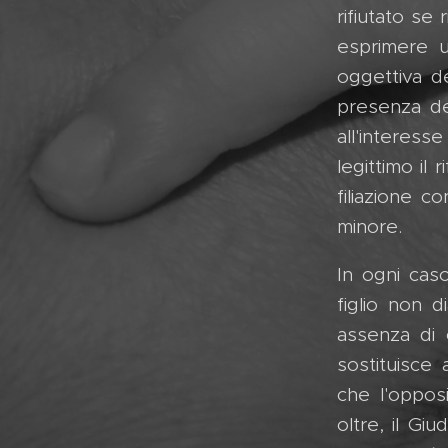
rifiutato se
esprimere u
oggettiva d
presenza del
all'interesse
legittimo il
filiazione c
minore.
In ogni cas
figlio non d
assenza di 
sostituisce
che l'oppos
oltre, il Giu