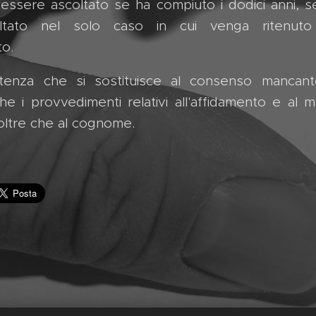
essere ascoltato se ha compiuto i dodici anni, se
ltato nel solo caso in cui venga ritenut
to.
enza che si sostituisce al consenso mancante
e i provvedimenti relativi all'affidamento e al 
oltre che al cognome.